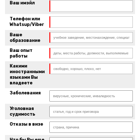
Ваш имэйл
Телефон или
Whatsup/Viber
Ваше
образование
Ваш опыт
работы
Какими
иностранными
языками Вы
владеете
Заболевания
Уголовная
судимость
Отказы в визе
Что бы Вы еще