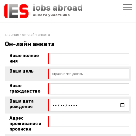
jobs abroad
анкета участника
главная
он-лайн анкета
/
Он-лайн анкета
Ваше полное
имя
Ваша цель
Ваше
гражданство
Ваша дата
рождения
Адрес
проживания и
прописки