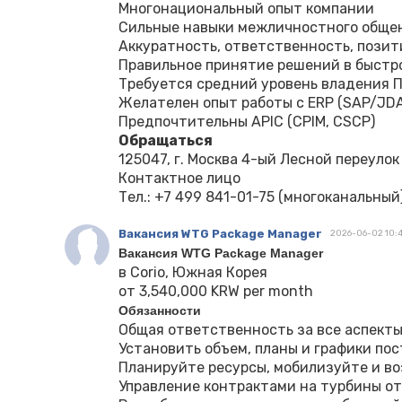
Многонациональный опыт компании
Сильные навыки межличностного общен
Аккуратность, ответственность, пози
Правильное принятие решений в быстр
Требуется средний уровень владения П
Желателен опыт работы с ERP (SAP/JDA/
Предпочтительны APIC (CPIM, CSCP)
Обращаться
125047, г. Москва 4-ый Лесной переулок
Контактное лицо
Тел.: ‪‪+7 499 841-01-75‬‬ (многоканальный),
Вакансия WTG Package Manager
2026-06-02 10:4
Вакансия WTG Package Manager
в Corio, Южная Корея
от 3,540,000 KRW per month
Обязанности
Общая ответственность за все аспекты
Установить объем, планы и графики по
Планируйте ресурсы, мобилизуйте и во
Управление контрактами на турбины от