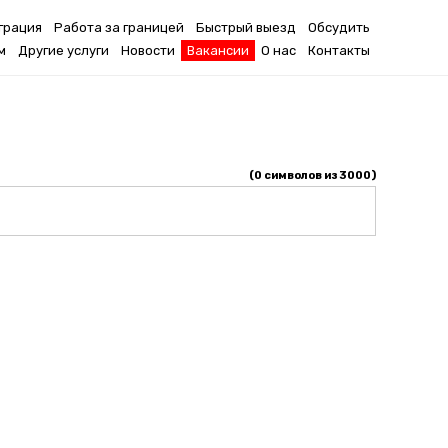
грация
Работа за границей
Быстрый выезд
Обсудить
м
Другие услуги
Новости
Вакансии
О нас
Контакты
(
0
символов из 3000)