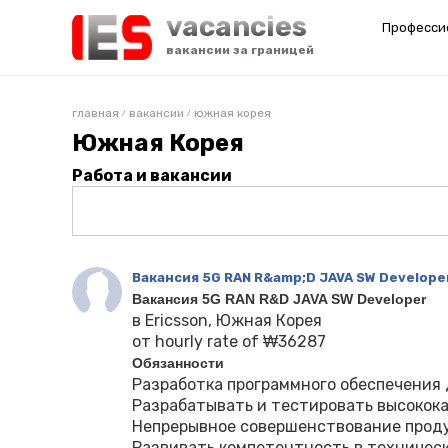
vacancies
Професси
вакансии за границей
главная
вакансии
южная корея
/
/
Южная Корея
Работа и вакансии
Вакансия 5G RAN R&amp;D JAVA SW Develop
Вакансия 5G RAN R&D JAVA SW Developer
в Ericsson, Южная Корея
от hourly rate of ₩36287
Обязанности
Разработка программного обеспечения 
Разрабатывать и тестировать высокок
Непрерывное совершенствование проду
Развивать компетентность в техничес