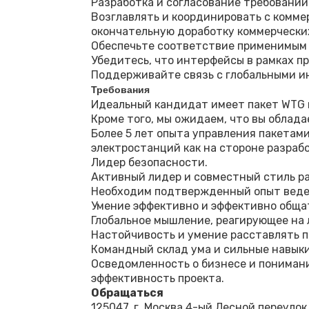
Разработка и согласование требований
Возглавлять и координировать с комме
окончательную доработку коммерческих
Обеспечьте соответствие применимым 
Убедитесь, что интерфейсы в рамках п
Поддерживайте связь с глобальными 
Требования
Идеальный кандидат имеет пакет WTG 
Кроме того, мы ожидаем, что вы облад
Более 5 лет опыта управления пакетам
электростанций как на стороне разрабо
Лидер безопасности.
Активный лидер и совместный стиль р
Необходим подтвержденный опыт веден
Умение эффективно и эффективно обща
Глобальное мышление, реагирующее на 
Настойчивость и умение расставлять п
Командный склад ума и сильные навык
Осведомленность о бизнесе и понимани
эффективность проекта.
Обращаться
125047, г. Москва 4-ый Лесной переулок