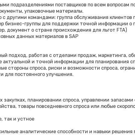
ми подразделениями поставщиков по всем вопросам пос
окументы, упаковочные материалы.
с другими командами: группа обслуживания клиентов п
р бизнес-группы для поддержки точной информации о п
р, документ о стране происхождения для льгот FTA)
новных данных материалов в SAP
ый подход, работая с отделами продаж, маркетинга, об
е актуальной и точной информации для планирования сп
ые стороны спроса, риски и возможности спроса, огра
ти для постоянного улучшения.
х закупках, планировании спроса, управлении запасами 
йства, товары повседневного спроса или любые скороп
, так и устное
сильные аналитические способности и навыки решения 