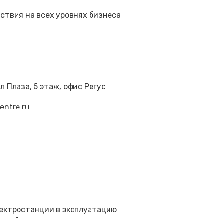
твия на всех уровнях бизнеса
л Плаза, 5 этаж, офис Регус
re.ru‬‬‬‬
лектростанции в эксплуатацию