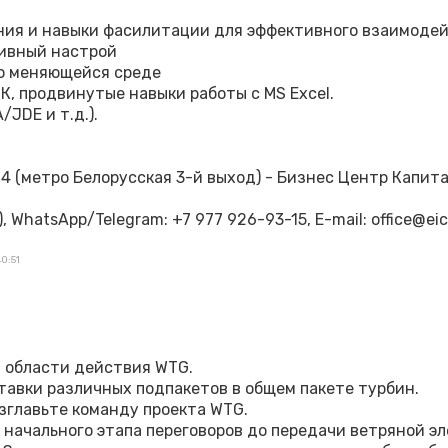
ия и навыки фасилитации для эффективного взаимодейс
тивный настрой
о меняющейся среде
К, продвинутые навыки работы с MS Excel.
JDE и т.д.).
 4 (метро Белорусская 3-й выход) - Бизнес Центр Капита
 WhatsApp/Telegram: ‪‪+7 977 926-93-15‬, E-mail: office@eicent
0:51
 области действия WTG.
ставки различных подпакетов в общем пакете турбин.
зглавьте команду проекта WTG.
 начального этапа переговоров до передачи ветряной э