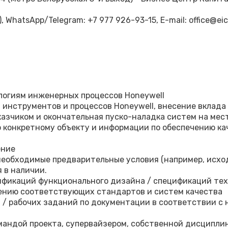
 WhatsApp/Telegram: ‪‪+7 977 926-93-15‬, E-mail: office@eicent
огиям инженерных процессов Honeywell
 инструментов и процессов Honeywell, внесение вклада
азчиком и окончательная пуско-наладка систем на мес
 конкретному объекту и информации по обеспечению ка
ение
необходимые предварительные условия (например, исхо
 в наличии.
цификаций функционального дизайна / спецификаций те
ению соответствующих стандартов и систем качества
 / рабочих заданий по документации в соответствии 
мандой проекта, супервайзером, собственной дисципл