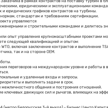
 Заказчика в рамках контрактов на поставку турбин в 
рческими, юридическими и эксплуатационными командам
 и юридических графиков контрактов на турбины.
нормам, стандартам и требованиям сертификации.
роекта управляются
инженерными и строительными командами и делитесь з
или опыт управления крупномасштабными проектами мо
аете следующей квалификацией и опытом:
и WTG, включая заключение контрактов и выполнение TS
тчика, так и на стороне OEM.
аботы.
ия переговоров на международном уровне и работы в в
ться.
локальные и удаленные входы и запросы.
риоритеты и выполнять задачи в срок.
и межличностного общения и построения отношений.
е ключевых движущих сил и рычагов, влияющих на эффек
 4 (метро Белорусская 3-й выход) - Бизнес Центр Капита