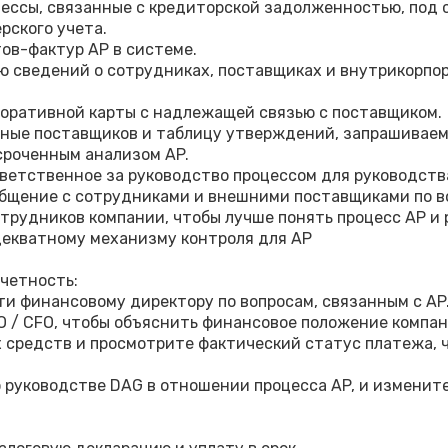
цессы, связанные с кредиторской задолженностью, под
рского учета.
ов-фактур AP в системе.
ю сведений о сотрудниках, поставщиках и внутрикорпо
поративной карты с надлежащей связью с поставщиком.
нные поставщиков и таблицу утверждений, запрашивае
сроченным анализом AP.
тветственное за руководство процессом для руководств
щение с сотрудниками и внешними поставщиками по во
трудников компании, чтобы лучше понять процесс AP и 
декватному механизму контроля для AP
четность:
и финансовому директору по вопросам, связанным с AP
O / CFO, чтобы объяснить финансовое положение компа
средств и просмотрите фактический статус платежа, 
о руководстве DAG в отношении процесса AP, и измените