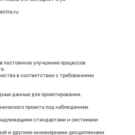
re.ru‬‬‬‬
 в постоянное улучшение процессов
те
чества в соответствии с требованиями
дные данные для проектирования,
хнического проекта под наблюдением
с надлежащими стандартами и системами
иной и другими инженерными дисциплинами