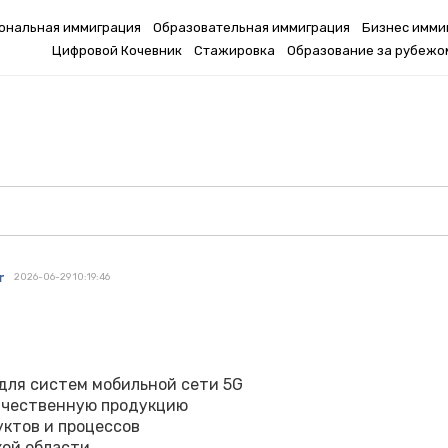
ональная иммиграция
Образовательная иммиграция
Бизнес имми
Цифровой Кочевник
Стажировка
Образование за рубежо
er
2026-06-29 10:19:46
для систем мобильной сети 5G
ачественную продукцию
ктов и процессов
кой области