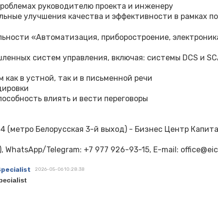
проблемах руководителю проекта и инженеру
льные улучшения качества и эффективности в рамках п
льности «Автоматизация, приборостроение, электроник
ленных систем управления, включая: системы DCS и SC
как в устной, так и в письменной речи
дировки
особность влиять и вести переговоры
 4 (метро Белорусская 3-й выход) - Бизнес Центр Капита
 WhatsApp/Telegram: ‪‪+7 977 926-93-15‬, E-mail: office@eicent
pecialist
2026-05-06 10:28:38
pecialist
я