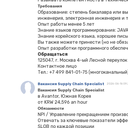
Требования
Образование: степень бакалавра или 
инженерия, электронная инженерия и т.
Опыт работы менее 5 лет
Знание языков программирования: JAVA
Знание корейского языка, хорошее пис
Вы также можете принести (но не обяз
Опыт разработки программного обеспеч
Обращаться
125047, г. Москва 4-ый Лесной переулок
Контактное лицо
Тел.: ‪‪+7 499 841-01-75‬‬ (многоканальный
Вакансия Supply Chain Specialist
2026-06-16 09:
Вакансия Supply Chain Specialist
в Avantor, Южная Корея
от KRW 24,596 an hour
Обязанности
NPI / Управление прекращением произв
Отвечать за ключевые показатели эффек
SLOB по каждой позиции