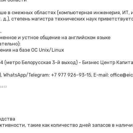
выше в смежных областях (компьютерная инженерия, ИТ
 д.), степень магистра технических наук приветствуетс
.
ьменное и устное общение на английском языке
ательно):
ения на базе ОС Unix/Linux
 4 (метро Белорусская 3-й выход) - Бизнес Центр Капита
), WhatsApp/Telegram: ‪‪+7 977 926-93-15‬, E-mail: office@ei
24:57
одства
тивности, такие как количество дней запасов в наличии 