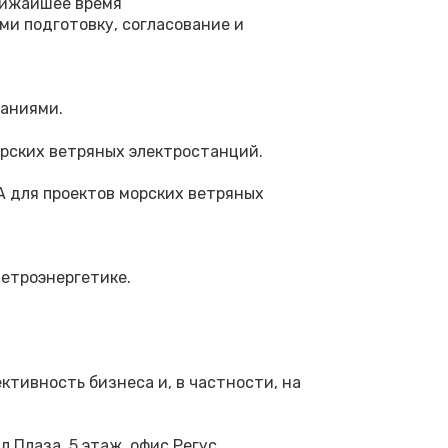
ближайшее время
и подготовку, согласование и
наниями.
рских ветряных электростанций.
A для проектов морских ветряных
етроэнергетике.
тивность бизнеса и, в частности, на
л Плаза, 5 этаж, офис Регус