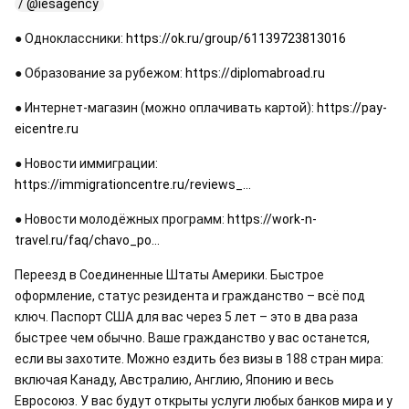
 / @iesagency  
● Одноклассники: 
https://ok.ru/group/61139723813016
● Образование за рубежом: 
https://diplomabroad.ru
● Интернет-магазин (можно оплачивать картой): 
https://pay-
eicentre.ru
● Новости иммиграции: 
https://immigrationcentre.ru/reviews_...
● Новости молодёжных программ: 
https://work-n-
travel.ru/faq/chavo_po...
Переезд в Соединенные Штаты Америки. Быстрое 
оформление, статус резидента и гражданство – всё под 
ключ. Паспорт США для вас через 5 лет – это в два раза 
быстрее чем обычно. Ваше гражданство у вас останется, 
если вы захотите. Можно ездить без визы в 188 стран мира: 
включая Канаду, Австралию, Англию, Японию и весь 
Евросоюз. У вас будут открыты услуги любых банков мира и у 