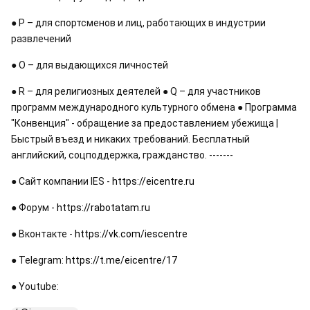
● Р – для спортсменов и лиц, работающих в индустрии 
развлечений 
● О – для выдающихся личностей 
● R – для религиозных деятелей ● Q – для участников 
программ международного культурного обмена ● Программа 
"Конвенция" - обращение за предоставлением убежища | 
Быстрый въезд и никаких требований. Бесплатный 
английский, соцподдержка, гражданство. ------- 
● Сайт компании IES - 
https://eicentre.ru
●
 Форум - 
https://rabotatam.ru
● Вконтакте - 
https://vk.com/iescentre
● Telegram: 
https://t.me/eicentre/17
● Youtube: 