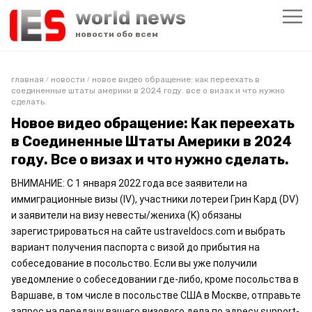
world news
новости обо всем
главная
новости
новое видео обращение: как переехать в
/
/
соединенные штаты америки в 2024 году. все о визах и что нужно
сделать.
Новое видео обращение: Как переехать
в Соединенные Штаты Америки в 2024
году. Все о визах и что нужно сделать.
ВНИМАНИЕ: С 1 января 2022 года все заявители на 
иммиграционные визы (IV), участники лотереи Грин Кард (DV) 
и заявители на визу невесты/жениха (K) обязаны 
зарегистрироваться на сайте ustraveldocs.com и выбрать 
вариант получения паспорта с визой до прибытия на 
собеседование в посольство. Если вы уже получили 
уведомление о собеседовании где-либо, кроме посольства в 
Варшаве, в том числе в посольстве США в Москве, отправьте 
запрос на передачу вашего визового дела по адресу support-