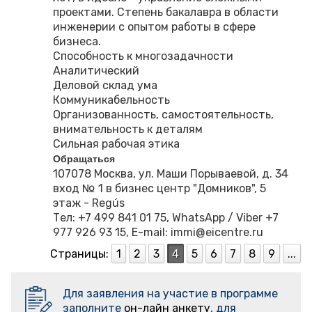
проектами. Степень бакалавра в области
инженерии с опытом работы в сфере
бизнеса.
Способность к многозадачности
Аналитический
Деловой склад ума
Коммуникабельность
Организованность, самостоятельность,
внимательность к деталям
Сильная рабочая этика
Обращаться
107078 Москва, ул. Маши Порываевой, д. 34
вход № 1 в бизнес центр "Домников", 5
этаж - Regús
Тел: +7 499 841 01 75, WhatsApp / Viber +7
977 926 93 15, E-mail: immi@eicentre.ru
Страницы:
1
2
3
4
5
6
7
8
9
...
Для заявления на участие в программе
заполните
он-лайн анкету
, для