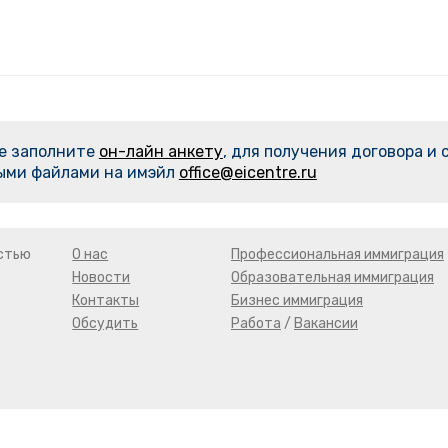
ме заполните
он-лайн анкету
, для получения договора и
ыми файлами на имэйл
office@eicentre.ru
стью
О нас
Профессиональная иммиграция
Новости
Образовательная иммиграция
Контакты
Бизнес иммиграция
Обсудить
Работа
/
Вакансии