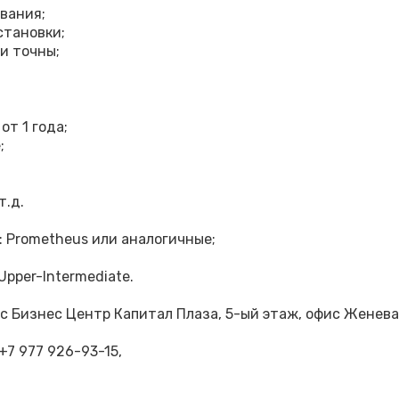
вания;
становки;
и точны;
т 1 года;
;
т.д.
 Prometheus или аналогичные;
Upper-Intermediate.
гус Бизнес Центр Капитал Плаза, 5-ый этаж, офис Женева
+7 977 926-93-15,