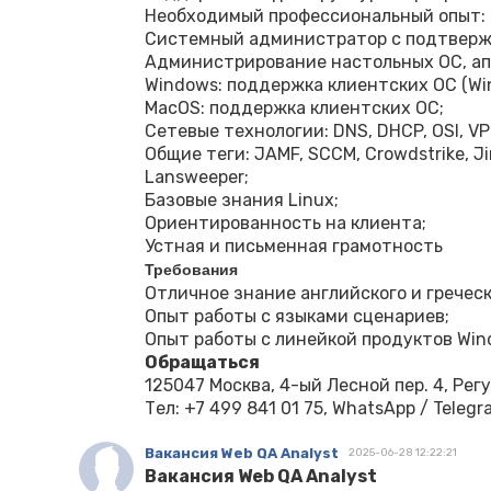
Необходимый профессиональный опыт:
Системный администратор с подтвержд
Администрирование настольных ОС, ап
Windows: поддержка клиентских ОС (Win
MacOS: поддержка клиентских ОС;
Сетевые технологии: DNS, DHCP, OSI, VP
Общие теги: JAMF, SCCM, Crowdstrike, J
Lansweeper;
Базовые знания Linux;
Ориентированность на клиента;
Устная и письменная грамотность
Требования
Отличное знание английского и гречес
Опыт работы с языками сценариев;
Опыт работы с линейкой продуктов Win
Обращаться
125047 Москва, 4-ый Лесной пер. 4, Ре
Тел: +7 499 841 01 75, WhatsApp / Telegr
Вакансия Web QA Analyst
2025-06-28 12:22:21
Вакансия Web QA Analyst