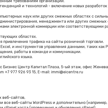
ионным требованиям организации.
тенденций и технологий - включение новых разработок 
мпьютерных наук или других смежных областях с сильн
 администрирования, менеджмента или других смежных 
рмами электронной коммерции или соответствующими ра
ствующих областях.
я привлечения трафика на сайты розничной торговли.
 Excel, и инструментов управления данными, таких как P
щения, работы в команде и коммуникации.
глийского языка.
гус Бизнес Центр Капитал Плаза, 5-ый этаж, офис Женева
am +7 977 926 93 15, E-mail: immi@eicentre.ru
х веб-сайтов,
и все веб-сайты WordPress и дополнительно (например, 
 cPanel хоста (оповещения и обновления cPanel),