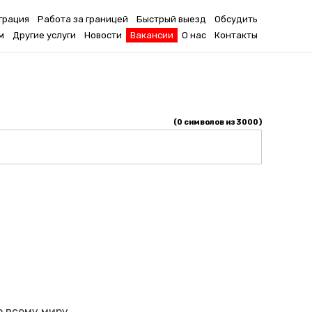
грация
Работа за границей
Быстрый выезд
Обсудить
м
Другие услуги
Новости
Вакансии
О нас
Контакты
(
0
символов из 3000)
о всему миру,