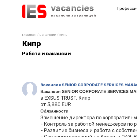
vacancies
Професси
вакансии за границей
главная
вакансии
кипр
/
/
Кипр
Работа и вакансии
Вакансия SENIOR CORPORATE SERVICES MANA
Вакансия SENIOR CORPORATE SERVICES M
в EXSUS TRUST, Кипр
от 3,880 EUR
Обязанности
Замещение директора по корпоративным
- Контроль за работой менеджеров по р
- Развитие бизнеса и работа с собств
- Создание компаний на Кипре, в ОАЭ, 