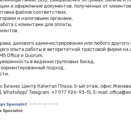
ции и оформление документов, полученных от клиентов
отовка файлов соответствия,
торами и налоговыми органами,
абота с клиентами для оплаты,
лиентов.
 права, делового администрирования или любого другого
щего опыта работы в авторитетной трастовой фирме на
S Office и Quorum,
уверенность в ведении групповых бесед,
нтоориентированный подход,
сти.
гус Бизнес Центр Капитал Плаза, 5-ый этаж, офис Женева
, WhatsApp/ Telegram: ‪+7 977 926-93-15, E-mail: office@ei
ps Specialist
2025-09-02 10:13:12
 Specialist