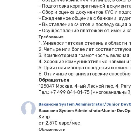
- Подготовка корпоративной документа
- Сбор и оценка документов KYC и подг
- Ежедневное общение с банками, ауди
- Выставление счетов и последующая р
- Осуществление платежей от имени к
Требования
1. Университетская степень в области
2. Четыре или более лет соответствую
3. Компьютерная грамотность, включая M
4. Хорошие коммуникативные навыки и 
5. Приятная манера поведения и клие
6. Отличные организаторские способно
Обращаться
125047 Москва, 4-ый Лесной пер. 4, Ре
Тел.: ‪+7 499 841-01-75‬ (многоканальный)
Вакансия System Administrator/Junior DevO
Вакансия System Administrator/Junior DevOps
Кипр
от 2,570 евро/мес
Обязанности