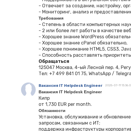
- Отвечает за создание, настройку, ор
- Мониторинг, анализ и предоставлени
Требования
- Степень в области компьютерных нау
- 2 или более лет работы в качестве в
- Хорошее знание WordPress обязательн
- Хорошее знание cPanel обязательно,
- Хорошее понимание HTML5, CSS3, Java
- Способность расставлять приоритеты
Обращаться
125047 Москва, 4-ый Лесной пер. 4, Ре
Тел: +7 499 841 01 75, WhatsApp / Telegr
Вакансия IT Helpdesk Engineer
2025-07-11 13:36:0
Вакансия IT Helpdesk Engineer
Кипр
от 1,730 EUR per month.
Обязанности
Установка, обслуживание и обновление
запросам, связанным с ИТ;
поддержка инфраструктуры корпоратив