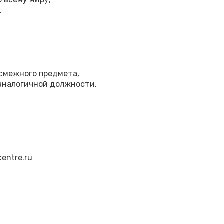
,
 смежного предмета,
 аналогичной должности,
centre.ru