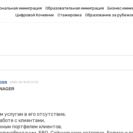
ональная иммиграция
Образовательная иммиграция
Бизнес имми
Цифровой Кочевник
Стажировка
Образование за рубежо
GER
2025-09-15 10:07:57
ANAGER
 услугам в его отсутствие,
аботе с клиентами,
енным портфелем клиентов,
Великобритании, БВО, Сейшельских островах, Белизе и п